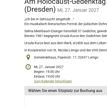
Am Holocaust-Gedenktag 
(Dresden)
Mi, 27. Januar 2027
„Ich bin in Sehnsucht eingehüllt...“
Ein musikalisch-literarisches Porträt der jüdischen Dic
Selma Meerbaum-Eisinger hinterließ 57 Gedichte, gewidme
Bereits 1981 begegnete Ursula Kurze den Gedichten Selmas
Ursula Kurze liest aus dem Werk, erzählt aus dem Leben
In Kooperation von St. Nicolai Lemgo und der VHS Det
Gemeindehaus, Papenstr. 17, 32657 Lemgo
Mi, 27. Januar 2027
Beginn:
19:30
Uhr
Einlass:
19:00
Uhr
Zum Kalender hinzufügen
Wählen Sie einen Sitzplatz zur Buchung aus