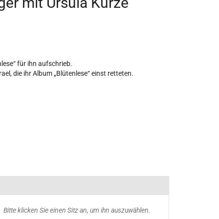
er mit Ursula Kurze
ese“ für ihn aufschrieb.
l, die ihr Album „Blütenlese“ einst retteten.
usgewählte
Bitte klicken Sie einen Sitz an, um ihn auszuwählen.
itze