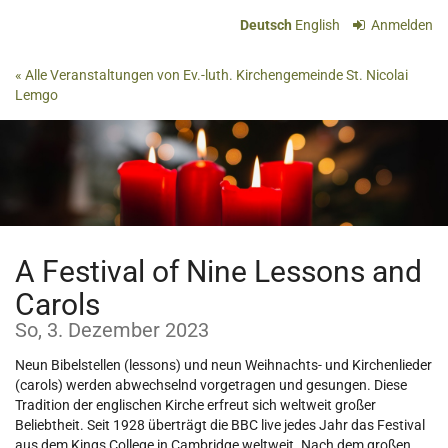
Zum
Deutsch
English
Anmelden
Haupt-
Inhalt
« Alle Veranstaltungen von Ev.-luth. Kirchengemeinde St. Nicolai
springen
Lemgo
A Festival of Nine Lessons and
Carols
So, 3. Dezember 2023
Neun Bibelstellen (lessons) und neun Weihnachts- und Kirchenlieder
(carols) werden abwechselnd vorgetragen und gesungen. Diese
Tradition der englischen Kirche erfreut sich weltweit großer
Beliebtheit. Seit 1928 überträgt die BBC live jedes Jahr das Festival
aus dem Kings College in Cambridge weltweit. Nach dem großen