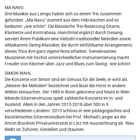
MA NAVU
Drei Musiker aus Lemgo haben sich zu einem Trio zusammen
gefunden. „Ma Navu“ stammt aus dem Hebräischen und es
bedeutet: „wie schön“. Die klassische Trio-Besetzung Gitarre,
Klarinette und Kontrabass, manchmal ergänzt durch Gesang,
serviert ihrem Publikum eine Vielzahl traditioneller Melodien sowie
altbekannte Swing-Klassiker, die durch einfühlsame Arrangements
dieses Trios ihre ganz eigene Note erhalten. Gemeinsames
Musizieren mit höchst unterschiedlicher Instrumentierung macht
Freude! Von Klezmer über Jazz und Blues zum Swing - wie schön!
SIMON WAHL
Die Konzerte von Simon sind ein Genuss für die Seele, er wird als
„Meister der Melodien“ bezeichnet und lässt die Hörer in andere
Welten eintauchen. Der 1989 in Bonn geborene und heute in Wien
lebende Gitarrenvirtuose spielt zahlreiche Konzerte im In- und
Ausland. Allein in den Jahren 2013-2018 über 500 in 9
verschiedenen Ländern. 2015 schloss er sein pädagogisches und
künstlerisches Gitarrenstudium bei Prof. Michael Langer an der
Anton Bruckner Privatuniversität in Linz mit Auszeichnung ab. Was
bleibt ist Zuhören, Genießen und Staunen.