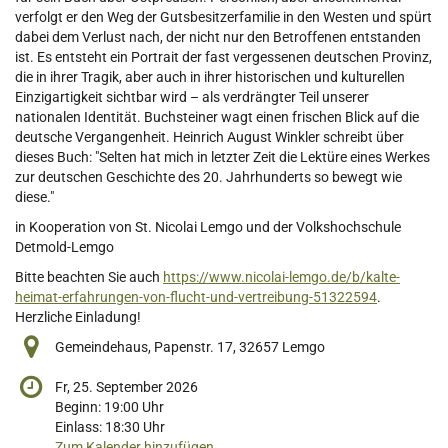
verfolgt er den Weg der Gutsbesitzerfamilie in den Westen und spürt
dabei dem Verlust nach, der nicht nur den Betroffenen entstanden
ist. Es entsteht ein Portrait der fast vergessenen deutschen Provinz,
die in ihrer Tragik, aber auch in ihrer historischen und kulturellen
Einzigartigkeit sichtbar wird – als verdrängter Teil unserer
nationalen Identität. Buchsteiner wagt einen frischen Blick auf die
deutsche Vergangenheit. Heinrich August Winkler schreibt über
dieses Buch: "Selten hat mich in letzter Zeit die Lektüre eines Werkes
zur deutschen Geschichte des 20. Jahrhunderts so bewegt wie
diese."
in Kooperation von St. Nicolai Lemgo und der Volkshochschule
Detmold-Lemgo
Bitte beachten Sie auch
https://www.nicolai-lemgo.de/b/kalte-
heimat-erfahrungen-von-flucht-und-vertreibung-51322594
.
Herzliche Einladung!
Gemeindehaus, Papenstr. 17, 32657 Lemgo
Fr, 25. September 2026
Beginn:
19:00
Uhr
Einlass:
18:30
Uhr
Zum Kalender hinzufügen