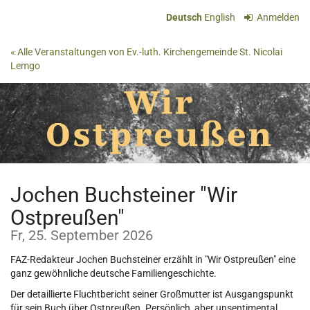
Zum
Deutsch
English
Anmelden
Haupt-
Inhalt
« Alle Veranstaltungen von Ev.-luth. Kirchengemeinde St. Nicolai
springen
Lemgo
Jochen Buchsteiner "Wir
Ostpreußen"
Fr, 25. September 2026
FAZ-Redakteur Jochen Buchsteiner erzählt in "Wir Ostpreußen" eine
ganz gewöhnliche deutsche Familiengeschichte.
Der detaillierte Fluchtbericht seiner Großmutter ist Ausgangspunkt
für sein Buch über Ostpreußen. Persönlich, aber unsentimental